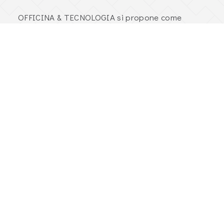
OFFICINA & TECNOLOGIA si propone come
azienda qualificata nella consulenza,
progettazione e realizzazione di progetti
informatici legati all’infrastruttura tecnologica e
all’integrazione di sistemi e tecnologie,
mettendo a disposizione risorse, esperienza,
entusiasmo, know-how tecnico e commerciale.
I Nostri Partner